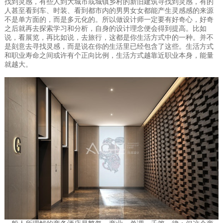
找到灵感，有些人到大城市或城镇乡村的新旧建筑寻找到灵感，有的
人甚至看到车、时装、看到都市内的男男女女都能产生灵感感的来源
不是单方面的，而是多元化的。所以做设计师一定要有好奇心，好奇
之后就再去探索学习和分析，自身的设计理念便会得到提高。比如
说，看展览，再比如说，去旅行，这都是你生活方式中的一种。并不
是刻意去寻找灵感，而是说在你的生活里已经包含了这些。生活方式
和职业寿命之间或许有个正向比例，生活方式越靠近职业本身，能量
就越大。