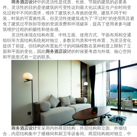
商务酒店设计
中的灵活性是优质、长效、节能的建筑的必要条
件。灵活性的目的是使建筑的可变性达到最大化以满足住户在时间变
化过程中不同的需求，维持了建筑长久有效的使用。建筑不同于时
装，时装的可置换性高，但灵活性使建筑成为了
“不过时”的使用而且避
免了建筑过早拆卸导致的资源浪费和环境破坏，提高了使用者参与建
筑维护过程的积极性和使命感。
灵活性体现在结构布置、中性立面、使用方式、平面布局和交通
组织等方面结构系统相对独立，多数呈均质和中性布置，为灵活变化
提供了前提。但结构的布置如尺寸的间隔模数在某种程度上限制了立
面和平面的变化，因此
商务酒店设计
的时候要考虑与外墙、核心空间
和平面形式有一定的联系。
商务酒店设计
常采用内外两层结构，外层结构和立面、外墙结
合，内层结构集中了楼梯间和厨卫等设备间。两层结构相对独立，中