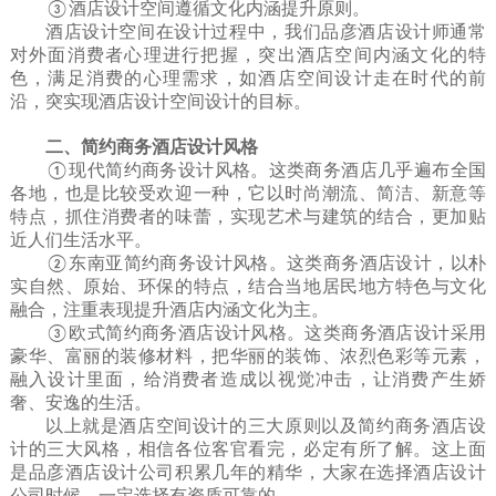
③
酒店设计空间遵循文化内涵提升原则。
酒店设计空间在设计过程中，我们品彦酒店设计师通常
对外面消费者心理进行把握，突出酒店空间内涵文化的特
色，满足消费的心理需求，如酒店空间设计走在时代的前
沿，突实现酒店设计空间设计的目标。
二、简约商务酒店设计风格
①
现代简约商务设计风格。这类商务酒店几乎遍布全国
各地，也是比较受欢迎一种，它以时尚潮流、简洁、新意等
特点，抓住消费者的味蕾，实现艺术与建筑的结合，更加贴
近人们生活水平。
②
东南亚简约商务设计风格。这类商务酒店设计，以朴
实自然、原始、环保的特点，结合当地居民地方特色与文化
融合，注重表现提升酒店内涵文化为主。
③
欧式简约商务酒店设计风格。这类商务酒店设计采用
豪华、富丽的装修材料，把华丽的装饰、浓烈色彩等元素，
融入设计里面，给消费者造成以视觉冲击，让消费产生娇
奢、安逸的生活。
以上就是酒店空间设计的三大原则以及简约商务酒店设
计的三大风格，相信各位客官看完，必定有所了解。这上面
是品彦酒店设计公司积累几年的精华，大家在选择酒店设计