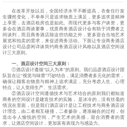
在改革开放以后，全国经济水平不断提高，衣食住行发
生骤然变化，不单单只是追求物质上满足，更多追求是精神
上享受，去酒店租房也是如此。而现代更多与客户谈资，更
多会在酒店商谈要事，优质商务酒店设计会有助于消费者之
间谈判，而且商务酒店除这些功能之外，更多迎合当地艺术
展览和拍卖的需求，来促进商务活动。下面让专业商务酒店
设计公司品彦闲详谈简约商务酒店设计风格以及酒店空间设
计三大原则。
一、酒店设计空间三大原则：
①酒店设计遵循“以人为本”的原则。我们品彦酒店设计团
队旨在让“视觉与味蕾”巧妙结合，满足消费者多元化的需求，
确保让顾客在物质与精神上追求满足，充分考虑人生、心理
特点，让人觉得生产、生活需求。
②酒店设计空间遵循技术与艺术结合的原则我们都知道
商务的空间设计是建造技术的实施， 是冰冷的，没有丝毫的
情况在里面，但是我们酒店设计是让工程技术与商务酒店设
计理念，由二者相互碰撞，二者掺杂，逐渐融合的过程，创
造出令人愉悦的空间，产生艺术的美感，迎合消费者的需
求，让酒店空间设计，更加富有表现力与感染力。