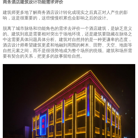
商务酒店建筑设计功能需求评价
建筑师更多地了解商务酒店设计转化成现实之后真正对人产生的影
响，这是很重要的，这些慢慢积累也会影响之后的设计。
脱离了城市脉络和功能角色的需求去评价一个酒店建筑，是缺乏意义
的。建筑到底是需要相对突出于场地环境，还是建筑要隐藏在脉络之
中这需要具体问题具体分析。建筑对自然持的是一种更谦卑的态度，
酒店设计师希望建筑更柔和地融到周围的树木、田野、天空、地面等
自然元素之间，而不是很强势地成为整个场所的统领。建筑和场所需
要有契合的关系，把更多的故事留给自然。