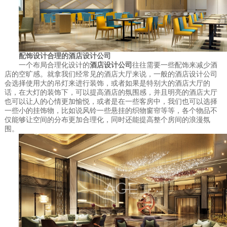
配饰设计合理的酒店设计公司
一个布局合理化设计的
酒店设计公司
往往需要一些配饰来减少酒
店的空旷感。就拿我们经常见的酒店大厅来说，一般的酒店设计公司
会选择使用大的吊灯来进行装饰，或者如果是特别大的酒店大厅的
话，在大灯的装饰下，可以提高酒店的氛围感，并且明亮的酒店大厅
也可以让人的心情更加愉悦，或者是在一些客房中，我们也可以选择
一些小的挂饰物，比如说风铃一些悬挂的织物窗帘等等，各个物品不
仅能够让空间的分布更加合理化，同时还能提高整个房间的浪漫氛
围。