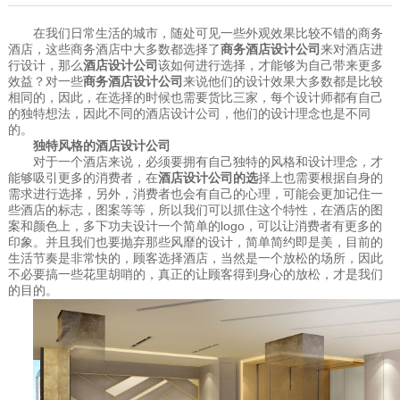
在我们日常生活的城市，随处可见一些外观效果比较不错的商务
酒店，这些商务酒店中大多数都选择了
商务酒店设计公司
来对酒店进
行设计，那么
酒店设计公司
该如何进行选择，才能够为自己带来更多
效益？对一些
商务酒店设计公司
来说他们的设计效果大多数都是比较
相同的，因此，在选择的时候也需要货比三家，每个设计师都有自己
的独特想法，因此不同的酒店设计公司，他们的设计理念也是不同
的。
独特风格的酒店设计公司
对于一个酒店来说，必须要拥有自己独特的风格和设计理念，才
能够吸引更多的消费者，在
酒店设计公司的选
择上也需要根据自身的
需求进行选择，另外，消费者也会有自己的心理，可能会更加记住一
些酒店的标志，图案等等，所以我们可以抓住这个特性，在酒店的图
案和颜色上，多下功夫设计一个简单的
logo，可以让消费者有更多的
印象。并且我们也要抛弃那些风靡的设计，简单简约即是美，目前的
生活节奏是非常快的，顾客选择酒店，当然是一个放松的场所，因此
不必要搞一些花里胡哨的，真正的让顾客得到身心的放松，才是我们
的目的。