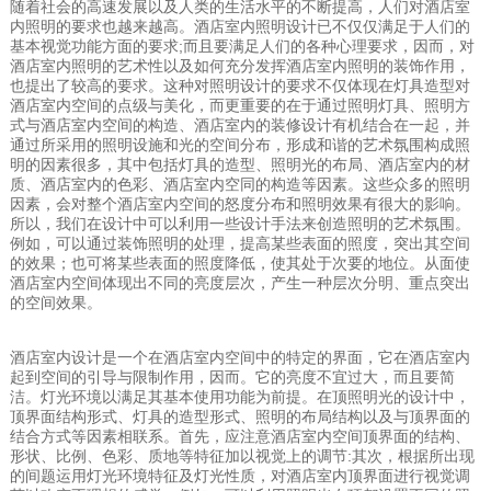
随着社会的高速发展以及人类的生活水平的不断提高，人们对酒店室
内照明的要求也越来越高。酒店室内照明设计已不仅仅满足于人们的
基本视觉功能方面的要求;而且要满足人们的各种心理要求，因而，对
酒店室内照明的艺术性以及如何充分发挥酒店室内照明的装饰作用，
也提出了较高的要求。这种对照明设计的要求不仅体现在灯具造型对
酒店室内空间的点级与美化，而更重要的在于通过照明灯具、照明方
式与酒店室内空间的构造、酒店室内的装修设计有机结合在一起，并
通过所采用的照明设施和光的空间分布，形成和谐的艺术氛围构成照
明的因素很多，其中包括灯具的造型、照明光的布局、酒店室内的材
质、酒店室内的色彩、酒店室内空同的构造等因素。这些众多的照明
因素，会对整个酒店室内空间的怒度分布和照明效果有很大的影响。
所以，我们在设计中可以利用一些设计手法来创造照明的艺术氛围。
例如，可以通过装饰照明的处理，提高某些表面的照度，突出其空间
的效果；也可将某些表面的照度降低，使其处于次要的地位。从面使
酒店室内空间体现出不同的亮度层次，产生一种层次分明、重点突出
的空间效果。
酒店室内设计是一个在酒店室内空间中的特定的界面，它在酒店室内
起到空间的引导与限制作用，因而。它的亮度不宜过大，而且要简
洁。灯光环境以满足其基本使用功能为前提。在顶照明光的设计中，
顶界面结构形式、灯具的造型形式、照明的布局结构以及与顶界面的
结合方式等因素相联系。首先，应注意酒店室内空间顶界面的结构、
形状、比例、色彩、质地等特征加以视觉上的调节:其次，根据所出现
的间题运用灯光环境特征及灯光性质，对酒店室内顶界面进行视觉调