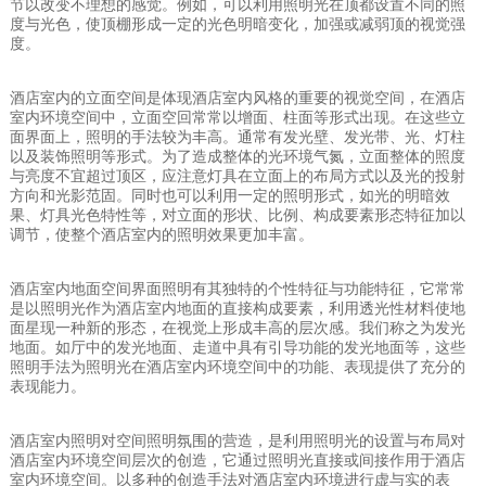
节以改变不理想的感觉。例如，可以利用照明光在顶都设置不同的照
度与光色，使顶棚形成一定的光色明暗变化，加强或减弱顶的视觉强
度。
酒店室内的立面空间是体现酒店室内风格的重要的视觉空间，在酒店
室内环境空间中，立面空回常常以增面、柱面等形式出现。在这些立
面界面上，照明的手法较为丰高。通常有发光壁、发光带、光、灯柱
以及装饰照明等形式。为了造成整体的光环境气氮，立面整体的照度
与亮度不宜超过顶区，应注意灯具在立面上的布局方式以及光的投射
方向和光影范固。同时也可以利用一定的照明形式，如光的明暗效
果、灯具光色特性等，对立面的形状、比例、构成要素形态特征加以
调节，使整个酒店室内的照明效果更加丰富。
酒店室内地面空间界面照明有其独特的个性特征与功能特征，它常常
是以照明光作为酒店室内地面的直接构成要素，利用透光性材料使地
面星现一种新的形态，在视觉上形成丰高的层次感。我们称之为发光
地面。如厅中的发光地面、走道中具有引导功能的发光地面等，这些
照明手法为照明光在酒店室内环境空间中的功能、表现提供了充分的
表现能力。
酒店室内照明对空间照明氛围的营造，是利用照明光的设置与布局对
酒店室内环境空间层次的创造，它通过照明光直接或间接作用于酒店
室内环境空间。以多种的创造手法对酒店室内环境进行虚与实的表