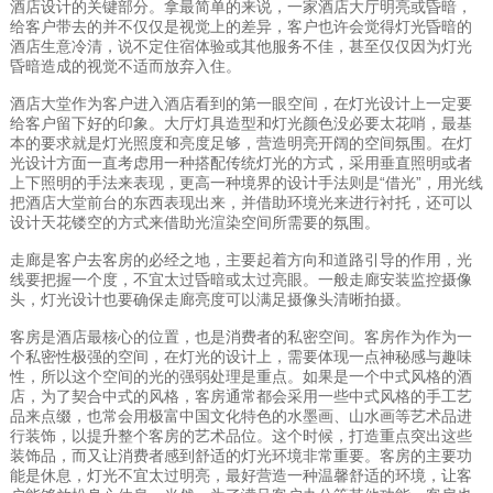
酒店设计的关键部分。拿最简单的来说，一家酒店大厅明亮或昏暗，
给客户带去的并不仅仅是视觉上的差异，客户也许会觉得灯光昏暗的
酒店生意冷清，说不定住宿体验或其他服务不佳，甚至仅仅因为灯光
昏暗造成的视觉不适而放弃入住。
酒店大堂作为客户进入酒店看到的第一眼空间，在灯光设计上一定要
给客户留下好的印象。大厅灯具造型和灯光颜色没必要太花哨，最基
本的要求就是灯光照度和亮度足够，营造明亮开阔的空间氛围。在灯
光设计方面一直考虑用一种搭配传统灯光的方式，采用垂直照明或者
上下照明的手法来表现，更高一种境界的设计手法则是“借光”，用光线
把酒店大堂前台的东西表现出来，并借助环境光来进行衬托，还可以
设计天花镂空的方式来借助光渲染空间所需要的氛围。
走廊是客户去客房的必经之地，主要起着方向和道路引导的作用，光
线要把握一个度，不宜太过昏暗或太过亮眼。一般走廊安装监控摄像
头，灯光设计也要确保走廊亮度可以满足摄像头清晰拍摄。
客房是酒店最核心的位置，也是消费者的私密空间。客房作为作为一
个私密性极强的空间，在灯光的设计上，需要体现一点神秘感与趣味
性，所以这个空间的光的强弱处理是重点。如果是一个中式风格的酒
店，为了契合中式的风格，客房通常都会采用一些中式风格的手工艺
品来点缀，也常会用极富中国文化特色的水墨画、山水画等艺术品进
行装饰，以提升整个客房的艺术品位。这个时候，打造重点突出这些
装饰品，而又让消费者感到舒适的灯光环境非常重要。客房的主要功
能是休息，灯光不宜太过明亮，最好营造一种温馨舒适的环境，让客